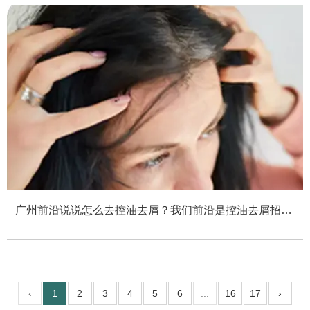
广州前沿说说怎么去控油去屑？我们前沿是控油去屑招商
加盟公司
‹
1
2
3
4
5
6
...
16
17
›