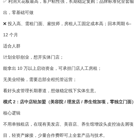
✅ 利润天花板最高，客户粘性强，长期稳定复购；品牌标准化全套输
出，零基础可做
❌ 投入高、需租门面、雇技师，房租人工固定成本高；回本周期 6–
12 个月
适合人群
计划全职创业，想开实体门店；
能拿出 10 万以上启动资金，可承担门店人工房租；
无美业经验，需要总部全程托管运营；
看好头皮管理长期赛道，想做稳定线下实体生意。
模式 2：店中店轻加盟（美容院 / 理发店 / 养生馆加项，零独立门面）
核心逻辑
不用单独租店，在现有美发店、美容店、养生馆增设头皮控油去屑项
目，轻资产嫁接，少量合作费即可上全套产品与技术。