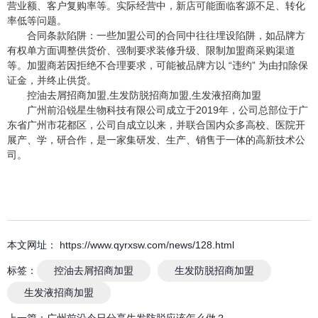
营业额、客户复购率等。实际经营中，新店可能面临客源不足、转化
率低等问题。
合同条款陷阱：一些加盟公司的合同中往往埋设陷阱，如品牌方
有权单方面调整供货价、强制要求装修升级、限制加盟商采购渠道
等。加盟商若因拒绝不合理要求，可能被品牌方以 “违约” 为由扣除保
证金，并终止供货。
控油去屑招商加盟,生发防脱招商加盟,生发液招商加盟
广州前沿锐星生物科技有限公司成立于2019年，公司总部位于广
东省广州市花都区，公司自成立以来，并联合国内众多高校、医院开
展产、学，研合作，是一家集研发、生产、销售于一体的高新技术公
司。
本文网址： https://www.qyrxsw.com/news/128.html
标签：
控油去屑招商加盟
生发防脱招商加盟
生发液招商加盟
上一篇：
广州前沿今日分享生发防脱应该怎么做？