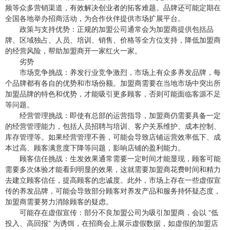
频等众多营销渠道，有效解决创业者的拓客难题。品牌还可能定期在
全国各地举办招商活动，为合作伙伴提供市场扩展平台。
政策与支持优势：正规的加盟公司通常会为加盟商提供包括品
牌、区域独占、人员、培训、销售、价格等全方位支持，降低加盟商
的经营风险，帮助加盟商开一家红火一家。
劣势
市场竞争挑战：养发行业竞争激烈，市场上有众多养发品牌，每
个品牌都有各自的优势和市场份额。加盟商需要在当地市场中突出所
加盟品牌的特色和优势，才能吸引更多顾客，否则可能面临客源不足
等问题。
经营管理挑战：即使有总部的运营指导，加盟商仍需要具备一定
的经营管理能力，包括人员招聘与培训、客户关系维护、成本控制、
库存管理等。如果经营管理不善，可能会导致店铺运营效率低下、成
本过高、顾客满意度下降等问题，影响店铺的盈利能力。
顾客信任挑战：生发效果通常需要一定时间才能显现，顾客可能
需要多次体验才能看到明显的效果，这就需要加盟商花费时间和精力
去建立顾客信任，提高顾客的忠诚度。此外，市场上存在一些虚假宣
传的养发品牌，可能会导致部分顾客对养发产品和服务持怀疑态度，
加盟商需要努力消除顾客的疑虑。
可能存在虚假宣传：部分不良加盟公司为吸引加盟商，会以 “低
投入、高回报” 为诱饵，在招商会上展示虚假数据，如虚假的加盟店