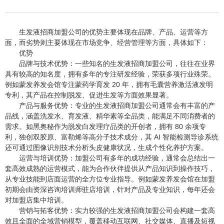
生发液招商加盟公司的优势主要体现在品牌、产品、运营等方
面，而劣势则主要体现在市场竞争、经营管理等方面，具体如下：
优势
品牌与技术优势：一些知名的生发液招商加盟公司，往往在业界
具有较高的知名度，拥有多年的专注研发经验，荣获多项行业殊荣。
例如蒙发养发会馆专注蒙药学育发 20 年，拥有毛囊营养激活液发明
专利，其产品在控制脱发、促进生发等方面效果显著。
产品与服务优势：专业的生发液招商加盟公司通常会有丰富的产
品线，涵盖洗发水、育发液、精华素等全品类，能满足不同消费者的
需求。如黑奥秘作为脱发白发理疗品类的开创者，拥有 80 余项专
利，独创双胶原、富勒烯等高分子技术成分，其 AI 智能检测导诊系统
还可通过图像识别技术分析头皮健康状况，生成个性化养护方案。
运营与培训优势：加盟公司有多年的成功经验，通常会总结出一
套高效成熟的运营模式，能为合作伙伴提供从产品知识到操作技巧，
从专业技能到店面运营的全方位专业指导。例如蒙发养发会馆在加盟
初期会由资深咨询培训师驻店培训，针对产品及专业知识，每年还会
对加盟店集中培训。
营销与拓客优势：实力较强的生发液招商加盟公司会构建一套高
效且全面的全域营销模型，覆盖移动互联网、社交媒体、直播及短视